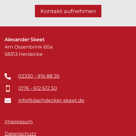
Kontakt aufnehmen
Alexander Skeet
Am Ossenbrink 60a
58313 Herdecke
02330 - 916 88 26

0176 - 612 612 50

info@dachdecker-skeet.de

Impressum
Datenschutz